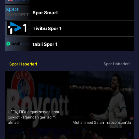
Spor Smart
Tivibu Spor 1
tabii Spor 1
TRT Spor
Spor Haberleri
Spor Haberleri
beIN Sports Haber
tabii Spor
A Spor
UEFA, FIFA organizasyonlarını
boykot kararından geri adım
atmadı
Muhammed Salah Trabzonspor’da
Tivibu Spor