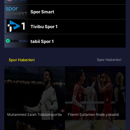
Spor Smart
Tivibu Spor 1
tabii Spor 1
TRT Spor
Spor Haberleri
Spor Haberleri
beIN Sports Haber
tabii Spor
A Spor
Muhammed Salah Trabzonspor’da
Filenin Sultanları finale yükseldi
Tivibu Spor