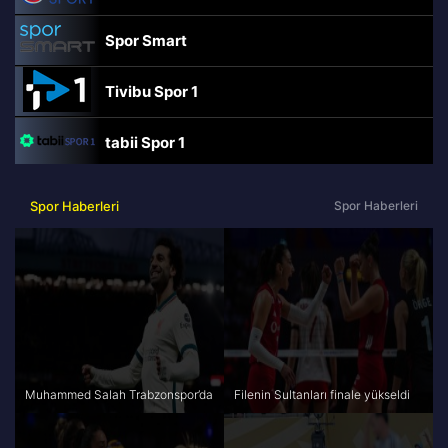
Spor Smart
Tivibu Spor 1
tabii Spor 1
TRT Spor
Spor Haberleri
Spor Haberleri
beIN Sports Haber
tabii Spor
A Spor
Muhammed Salah Trabzonspor’da
Filenin Sultanları finale yükseldi
Tivibu Spor