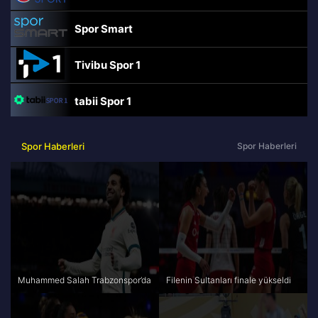
Spor Smart
Tivibu Spor 1
tabii Spor 1
TRT Spor
Spor Haberleri
Spor Haberleri
beIN Sports Haber
tabii Spor
A Spor
Muhammed Salah Trabzonspor’da
Filenin Sultanları finale yükseldi
Tivibu Spor