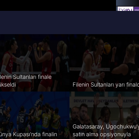
lenin Sultanları finale
ükseldi
Filenin Sultanları yarı final
Galatasaray, Ugochukwu’
ünya Kupası’nda finalin
satın alma opsiyonuyla