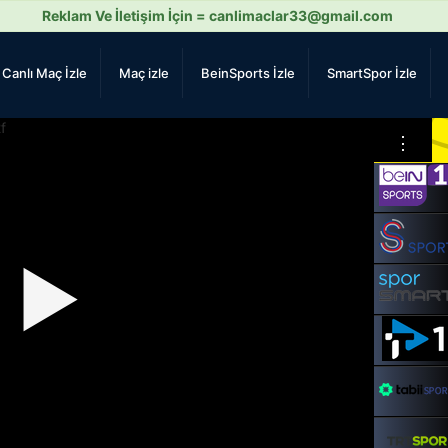
Reklam Ve İletişim İçin =
canlimaclar33@gmail.com
Canlı Maç İzle
Maç izle
BeinSports İzle
SmartSpor İzle
⋮
▶