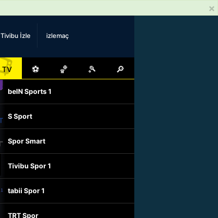
×
Tivibu İzle
izlemaç
📺
⚽
🏀
🎾
🔎
TV
beIN Sports 1
S Sport
Spor Smart
Tivibu Spor 1
tabii Spor 1
TRT Spor