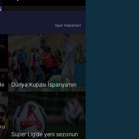
beIN Sports Haber
Spor Haberleri
tabii Spor
A Spor
Tivibu Spor
TV8,5
de
Dünya Kupası İspanya’nın
S Sport 2
Spor Smart 2
HT Spor
yu
Süper Lig’de yeni sezonun