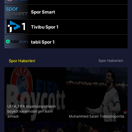
Spor Smart
Tivibu Spor 1
tabii Spor 1
TRT Spor
Spor Haberleri
Spor Haberleri
beIN Sports Haber
tabii Spor
A Spor
UEFA, FIFA organizasyonlarını
boykot kararından geri adım
atmadı
Muhammed Salah Trabzonspor’da
Tivibu Spor