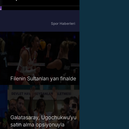
beIN Sports Haber
Spor Haberleri
tabii Spor
A Spor
Tivibu Spor
TV8,5
Filenin Sultanları yarı finalde
S Sport 2
Spor Smart 2
HT Spor
Galatasaray, Ugochukwu’yu
satın alma opsiyonuyla