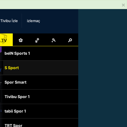
×
Tivibu İzle
izlemaç
📺
⚽
🏀
🎾
🔎
TV
beIN Sports 1
S Sport
Spor Smart
Tivibu Spor 1
tabii Spor 1
TRT Spor