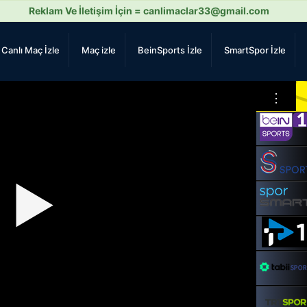
Reklam Ve İletişim İçin =
canlimaclar33@gmail.com
Canlı Maç İzle
Maç izle
BeinSports İzle
SmartSpor İzle
⋮
▶