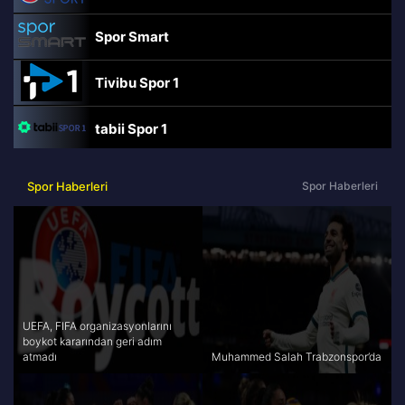
Spor Smart
Tivibu Spor 1
tabii Spor 1
TRT Spor
Spor Haberleri
Spor Haberleri
beIN Sports Haber
tabii Spor
A Spor
UEFA, FIFA organizasyonlarını
boykot kararından geri adım
atmadı
Muhammed Salah Trabzonspor’da
Tivibu Spor