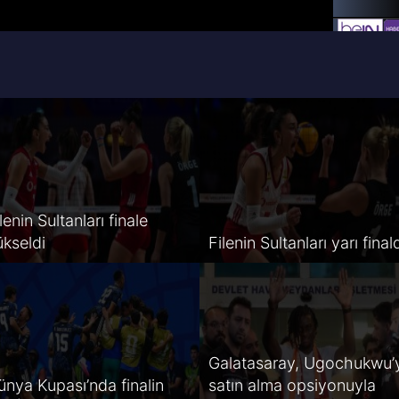
lenin Sultanları finale
ükseldi
Filenin Sultanları yarı final
Galatasaray, Ugochukwu’
ünya Kupası’nda finalin
satın alma opsiyonuyla