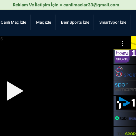
Reklam Ve İletişim İçin =
canlimaclar33@gmail.com
Canlı Maç İzle
Maç izle
BeinSports İzle
SmartSpor İzle
⋮
▶