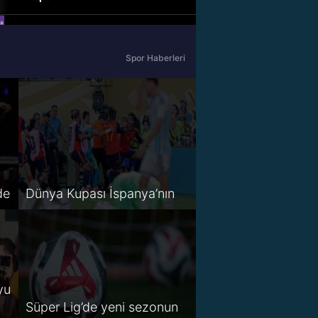
beIN Sports Haber
Spor Haberleri
tabii Spor
A Spor
Tivibu Spor
TV8,5
de
Dünya Kupası İspanya’nın
S Sport 2
Spor Smart 2
HT Spor
yu
Süper Lig’de yeni sezonun