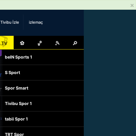
×
Tivibu İzle
izlemaç
📺
⚽
🏀
🎾
🔎
TV
beIN Sports 1
S Sport
Spor Smart
Tivibu Spor 1
tabii Spor 1
TRT Spor