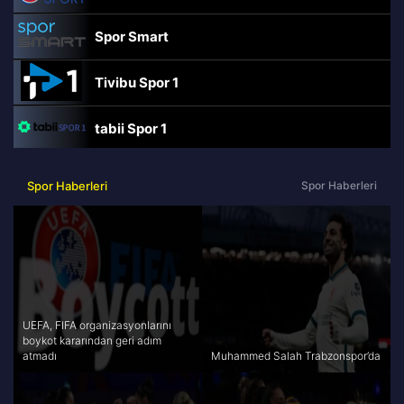
Spor Smart
Tivibu Spor 1
tabii Spor 1
TRT Spor
Spor Haberleri
Spor Haberleri
beIN Sports Haber
tabii Spor
A Spor
UEFA, FIFA organizasyonlarını
boykot kararından geri adım
atmadı
Muhammed Salah Trabzonspor’da
Tivibu Spor